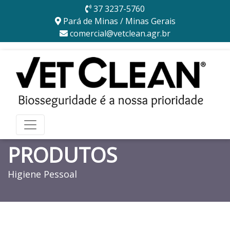
37 3237-5760
Pará de Minas / Minas Gerais
comercial@vetclean.agr.br
PRODUTOS
Higiene Pessoal